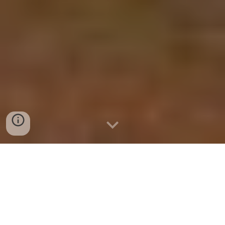
Selamat berselancar di WEBSITE PGRI Kab.
Probolinggo
Silahkan buka Halaman WILAYAH KECAMATAN /
Klik ini
WILAYAH KECAMATAN
Monggo diisi
Form tersebut ....