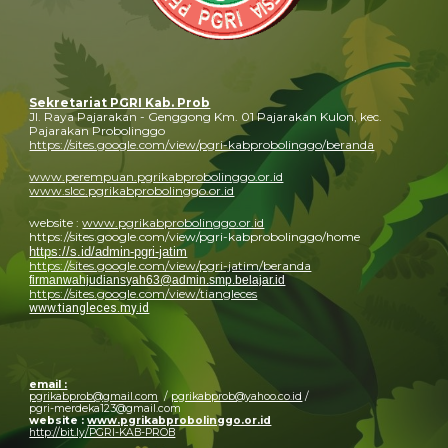
Sekretariat PGRI Kab. Prob
Jl. Raya Pajarakan - Genggong Km. 01 Pajarakan Kulon, kec.
Pajarakan Probolinggo
https://sites.google.com/view/pgri-kabprobolinggo/beranda
www.perempuan.pgrikabprobolinggo.or.id
www.slcc.pgrikabprobolinggo.or.id
website :
www.pgrikabprobolinggo.or.id
https://sites.google.com/view/pgri-kabprobolinggo/home
https://s.id/admin-pgri-jatim
https://sites.google.com/view/pgri-jatim/beranda
firmanwahjudiansyah63@admin.smp.belajar.id
https://sites.google.com/view/tiangleces
www.tiangleces.my.id
email :
pgrikabprob@gmail.com
/
pgrikabprob@yahoo.co.id
/
pgri-merdeka123@gmail.com
website :
www.pgrikabprobolinggo.or.id
http://bit.ly/PGRI-KAB-PROB